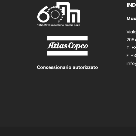
IND
Macc
Vial
2084
T. +
F. +
inf