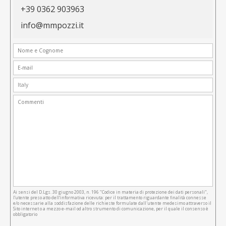
+39 0362 903963
info@mmpozzi.it
Ai sensi del D.Lgs. 30 giugno 2003, n. 196 "Codice in materia di protezione dei dati personali",
l’utente preso atto dell’informativa ricevuta: per il trattamento riguardante finalità connesse
e/o necessarie alla soddisfazione delle richieste formulate dall'utente medesimo attraverso il
Sito internet o a mezzo e-mail od altro strumento di comunicazione, per il quale il consenso è
obbligatorio