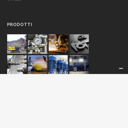
PRODOTTI
Macchine Motori Pozzi
P.IVA 00854000965 – C.F. 07287810159
Privacy Policy
|
Cookie Policy