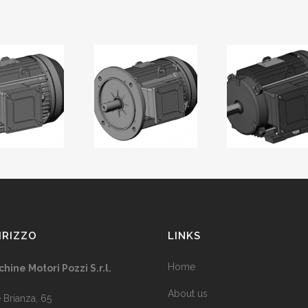
IRIZZO
LINKS
Home
hine Motori Pozzi S.r.l.
About us
e Brianza, 65