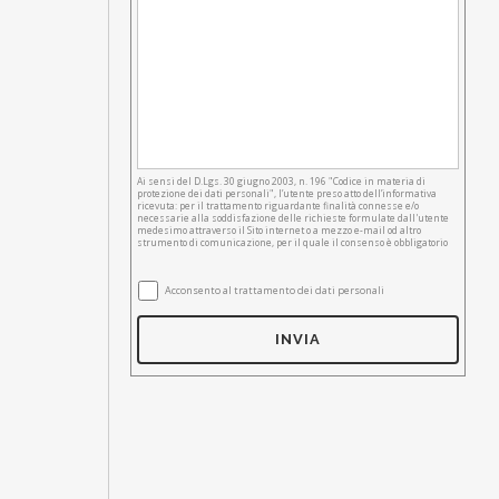
Ai sensi del D.Lgs. 30 giugno 2003, n. 196 "Codice in materia di
protezione dei dati personali", l’utente preso atto dell’informativa
ricevuta: per il trattamento riguardante finalità connesse e/o
necessarie alla soddisfazione delle richieste formulate dall'utente
medesimo attraverso il Sito internet o a mezzo e-mail od altro
strumento di comunicazione, per il quale il consenso è obbligatorio
Acconsento al trattamento dei dati personali