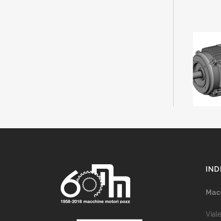
IND
Macc
Vial